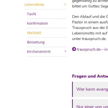
gegenseitig zu achten
Lebensfeste
bittet um Gottes Se
Taufe
Den Ablauf und die G
Pastor in einem ausf
Konfirmation
Trauspruch aus der B
Hochzeit
Lebensmotto mit auf
unter trauspruch.de.
Bestattung
trauspruch.de – i
Kircheneintritt
Fragen und Antwo
Wer kann evange
Nur einer von un