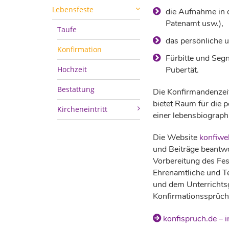
Lebensfeste
die Aufnahme in 
Patenamt usw.),
Taufe
das persönliche u
Konfirmation
Fürbitte und Seg
Hochzeit
Pubertät.
Bestattung
Die Konfirmandenzeit 
bietet Raum für die 
Kircheneintritt
einer lebensbiographi
Die Website
konfiwe
und Beiträge beantwo
Vorbereitung des Fes
Ehrenamtliche und Te
und dem Unterrichtsg
Konfirmationssprüche
konfispruch.de – 