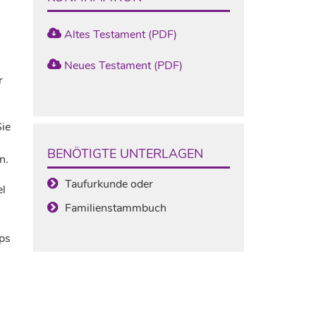
Altes Testament (PDF)
Neues Testament (PDF)
r
Sie
n
BENÖTIGTE UNTERLAGEN
n.
Taufurkunde oder
el
Familienstammbuch
mps